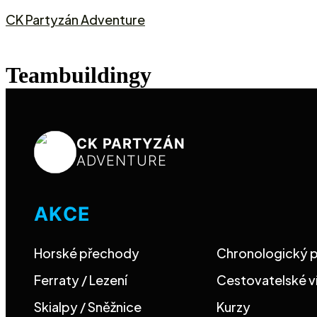
CK Partyzán Adventure
Teambuildingy
CK PARTYZÁN
ADVENTURE
AKCE
Horské přechody
Chronologický p
Ferraty / Lezení
Cestovatelské v
Skialpy / Sněžnice
Kurzy