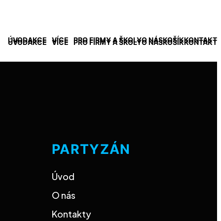
ÚVOD
AKCE
VÍCE
PRO FIRMY A ŠKOLY
O NÁS
KOŠÍK
KONTAKT
ÚVOD
AKCE
VÍCE
PRO FIRMY A ŠKOLY
O NÁS
KOŠÍK
KONTAKT
PARTYZÁN
Úvod
O nás
Kontakty