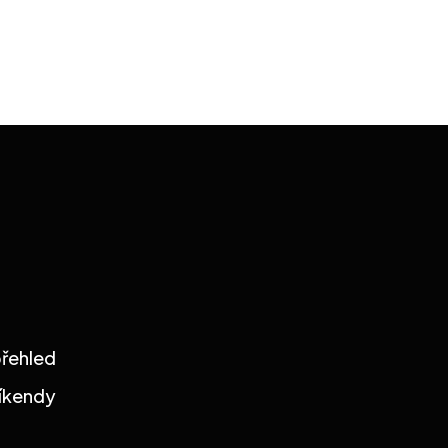
řehled
íkendy