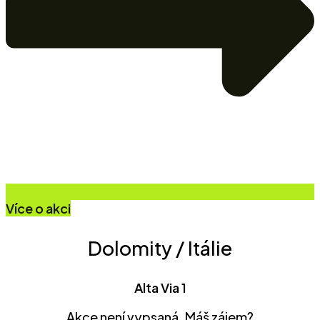
Více o akci
Dolomity / Itálie
Alta Via 1
Akce není vypsaná. Máš zájem?