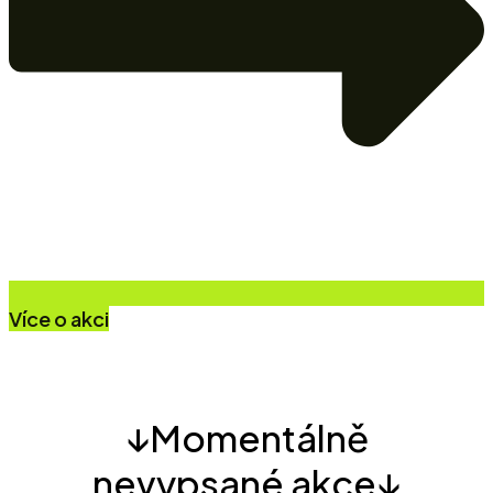
Více o akci
↓Momentálně
nevypsané akce↓