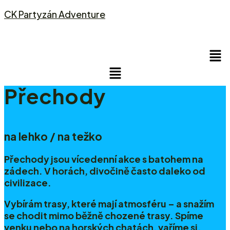
CK Partyzán Adventure
Men
Menu
Přechody
na lehko / na težko
Přechody jsou vícedenní akce s batohem na
zádech. V horách, divočině často daleko od
civilizace.
Vybírám trasy, které mají atmosféru – a snažím
se chodit mimo běžně chozené trasy. Spíme
venku nebo na horských chatách, vaříme si,