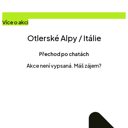
Více o akci
Otlerské Alpy / Itálie
Přechod po chatách
Akce není vypsaná. Máš zájem?