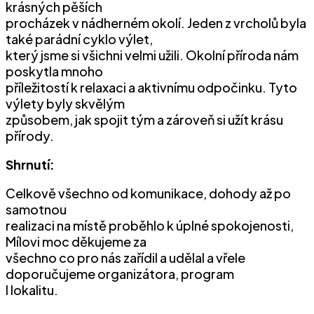
krásných pěších
procházek v nádherném okolí. Jeden z vrcholů byla
také parádní cyklo výlet,
který jsme si všichni velmi užili. Okolní příroda nám
poskytla mnoho
příležitostí k relaxaci a aktivnímu odpočinku. Tyto
výlety byly skvělým
způsobem, jak spojit tým a zároveň si užít krásu
přírody.
Shrnutí:
Celkově všechno od komunikace, dohody až po
samotnou
realizaci na místě proběhlo k úplné spokojenosti,
Mílovi moc děkujeme za
všechno co pro nás zařídil a udělal a vřele
doporučujeme organizátora, program
I lokalitu.