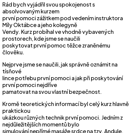
Rád bych vyjádřil svou spokojenost s
absolvovaným kurzem
první pomoci zážitkem pod vedením instruktora
Míly Oktábce a jeho kolegyně
Vendy. Kurz probíhal ve vhodně vybavených
prostorech, kde jsme se naučili
poskytovat první pomoc těžce zraněnému
člověku.
Nejprve jsme se naučili, jak správně oznámit na
tísňové
lince potřebu první pomoci a jak při poskytování
první pomoci nejdříve
pamatovat na svou vlastní bezpečnost.
Kromě teoretických informací byl celý kurz hlavně
praktickou
ukázkou různých technik první pomoci. Jedním z
nejdůležitějších momentů bylo
simulování nepřímé masáže srdce na tzv. Andule,