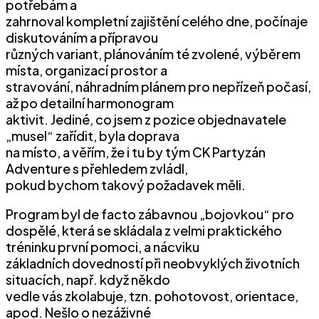
potřebám a
zahrnoval kompletní zajištění celého dne, počínaje
diskutováním a přípravou
různých variant, plánováním té zvolené, výběrem
místa, organizací prostor a
stravování, náhradním plánem pro nepřízeň počasí,
až po detailní harmonogram
aktivit. Jediné, co jsem z pozice objednavatele
„musel“ zařídit, byla doprava
na místo, a věřím, že i tu by tým CK Partyzán
Adventure s přehledem zvládl,
pokud bychom takový požadavek měli.
Program byl de facto zábavnou „bojovkou“ pro
dospělé, která se skládala z velmi praktického
tréninku první pomoci, a nácviku
základních dovedností při neobvyklých životních
situacích, např. když někdo
vedle vás zkolabuje, tzn. pohotovost, orientace,
apod. Nešlo o nezáživné