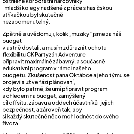
ostřílené korporátní harcovníky
i mladší kolegy nadšené z práce s hasičskou
stříkačkou byl skutečně
nezapomenutelný.
Zpětně si uvědomuji, kolik „muziky“ jsme za náš
budget
vlastně dostali, a musím zdůraznit ochotu i
flexibilitu CK Partyzán Adventure
připravit maximálně zábavný, a současně
edukativní program v rámci našeho
budgetu. Zkušenost pana Oktábce a jeho týmu se
projevila už ve fázi plánovaní,
kdy bylo patrné, že umí připravit program
s ohledem na budget, zamýšlený
cíl offsitu, zábavu a oddech účastníků i jejich
bezpečnost, a zároveň tak, aby
si každý skutečně něco mohl odnést do svého
života.