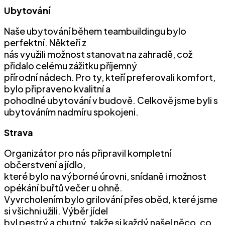
Ubytování
Naše ubytování během teambuildingu bylo
perfektní. Někteří z
nás využili možnost stanovat na zahradě, což
přidalo celému zážitku příjemný
přírodní nádech. Pro ty, kteří preferovali komfort,
bylo připraveno kvalitní a
pohodlné ubytování v budově. Celkově jsme byli s
ubytováním nadmíru spokojeni.
Strava
Organizátor pro nás připravil kompletní
občerstvení a jídlo,
které bylo na výborné úrovni, snídaně i možnost
opékání buřtů večer u ohně.
Vyvrcholením bylo grilování přes oběd, které jsme
si všichni užili. Výběr jídel
byl pestrý a chutný, takže si každý našel něco, co