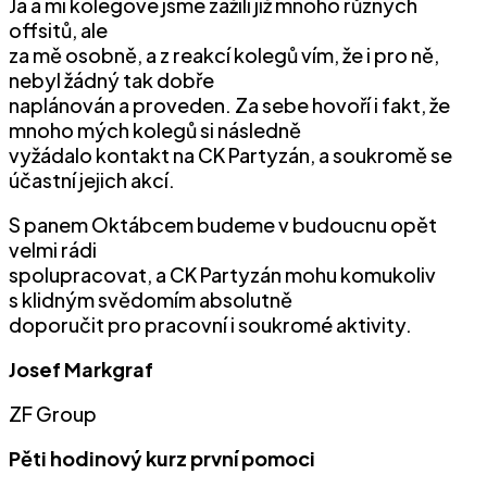
Já a mí kolegové jsme zažili již mnoho různých
offsitů, ale
za mě osobně, a z reakcí kolegů vím, že i pro ně,
nebyl žádný tak dobře
naplánován a proveden. Za sebe hovoří i fakt, že
mnoho mých kolegů si následně
vyžádalo kontakt na CK Partyzán, a soukromě se
účastní jejich akcí.
S panem Oktábcem budeme v budoucnu opět
velmi rádi
spolupracovat, a CK Partyzán mohu komukoliv
s klidným svědomím absolutně
doporučit pro pracovní i soukromé aktivity.
Josef Markgraf
ZF Group
Pěti hodinový kurz první pomoci