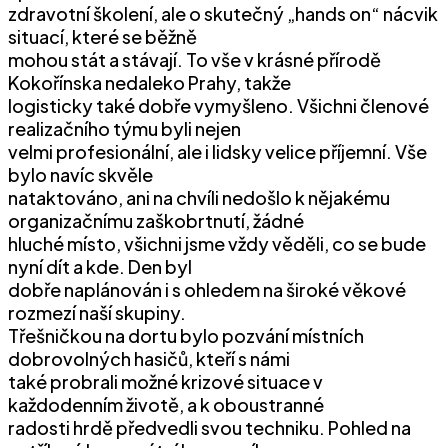
zdravotní školení, ale o skutečný „hands on“ nácvik
situací, které se běžně
mohou stát a stávají. To vše v krásné přírodě
Kokořínska nedaleko Prahy, takže
logisticky také dobře vymyšleno. Všichni členové
realizačního týmu byli nejen
velmi profesionální, ale i lidsky velice příjemní. Vše
bylo navíc skvěle
nataktováno, ani na chvíli nedošlo k nějakému
organizačnímu zaškobrtnutí, žádné
hluché místo, všichni jsme vždy věděli, co se bude
nyní dít a kde. Den byl
dobře naplánován i s ohledem na široké věkové
rozmezí naší skupiny.
Třešničkou na dortu bylo pozvání místních
dobrovolných hasičů, kteří s námi
také probrali možné krizové situace v
každodenním životě, a k oboustranné
radosti hrdě předvedli svou techniku. Pohled na